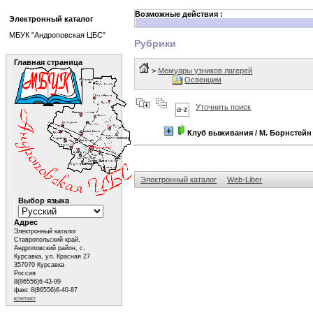
Возможные действия :
Электронный каталог
МБУК "Андроповская ЦБС"
Рубрики
Главная страница
>
Мемуары узников лагерей
Освенцим
Уточнить поиск
Клуб выживания
/ М. Борнстейн
Электронный каталог
Web-Liber
Выбор языка
Адрес
Электронный каталог
Ставропольский край,
Андроповский район, с.
Курсавка, ул. Красная 27
357070 Курсавка
Россия
8(86556)6-43-99
факс 8(86556)6-40-87
контакт