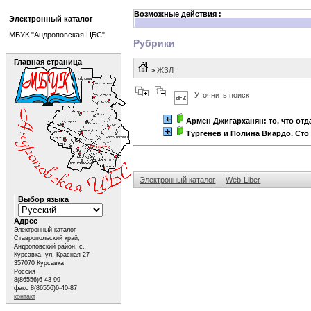
Возможные действия :
Электронный каталог
МБУК "Андроповская ЦБС"
Рубрики
Главная страница
>
ЖЗЛ
Уточнить поиск
Армен Джигарханян: то, что отда
Тургенев и Полина Виардо. Сто
Электронный каталог
Web-Liber
Выбор языка
Адрес
Электронный каталог
Ставропольский край,
Андроповский район, с.
Курсавка, ул. Красная 27
357070 Курсавка
Россия
8(86556)6-43-99
факс 8(86556)6-40-87
контакт