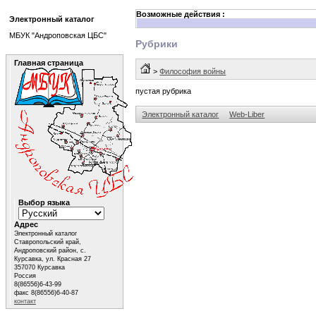
Возможные действия :
Электронный каталог
МБУК "Андроповская ЦБС"
Рубрики
Главная страница
>
Философия войны
пустая рубрика
Электронный каталог
Web-Liber
Выбор языка
Адрес
Электронный каталог
Ставропольский край,
Андроповский район, с.
Курсавка, ул. Красная 27
357070 Курсавка
Россия
8(86556)6-43-99
факс 8(86556)6-40-87
контакт