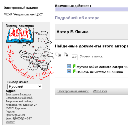
Возможные действия :
Электронный каталог
МБУК "Андроповская ЦБС"
Подробней об авторе
Главная страница
Автор Е. Яшина
Найденные документы этого автор
Уточнить поиск
Жуткие байки летнего лагеря
/ 
На ночь не читать!
/ Е. Яшина
Выбор языка
Адрес
Электронный каталог
Web-Liber
Электронный каталог
Ставропольский край,
Андроповский район, с.
Курсавка, ул. Красная 27
357070 Курсавка
Россия
8(86556)6-43-99
факс 8(86556)6-40-87
контакт