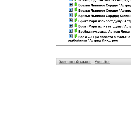
325-я проделка Эмиля
/ Астрид 
Братья Львиное Сердце
/ Астри
Братья Львиное Сердце
/ Астри
Братья Львиное Сердце; Калле 
Бритт Мари изливает душу
/ Аст
Бритт Мари изливает душу
/ Аст
Весёлая кукушка
/ Астрид Линд
Все о ...: Три повести о Малы
разбойника
/ Астрид Линдгрен
Электронный каталог
Web-Liber