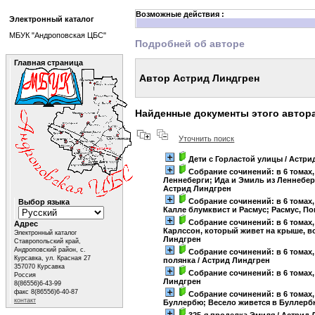
Возможные действия :
Электронный каталог
МБУК "Андроповская ЦБС"
Подробней об авторе
Главная страница
Автор Астрид Линдгрен
Найденные документы этого автор
Уточнить поиск
Дети с Горластой улицы
/ Астри
Собрание сочинений: в 6 томах
Леннеберги; Ида и Эмиль из Леннебе
Астрид Линдгрен
Собрание сочинений: в 6 томах
Выбор языка
Калле блумквист и Расмус; Расмус, По
Собрание сочинений: в 6 томах,
Адрес
Карлссон, который живет на крыше, в
Электронный каталог
Линдгрен
Ставропольский край,
Андроповский район, с.
Собрание сочинений: в 6 томах,
Курсавка, ул. Красная 27
полянка
/ Астрид Линдгрен
357070 Курсавка
Собрание сочинений: в 6 томах,
Россия
Линдгрен
8(86556)6-43-99
факс 8(86556)6-40-87
Собрание сочинений: в 6 томах, 
контакт
Буллербю; Весело живется в Буллербю