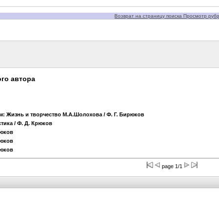
Возврат на страницу поиска Просмотр рубри
го автора
м: Жизнь и творчество М.А.Шолохова
/ Ф. Г. Бирюков
стика
/ Ф. Д. Крюков
рюков
рюков
рюков
page 1/1