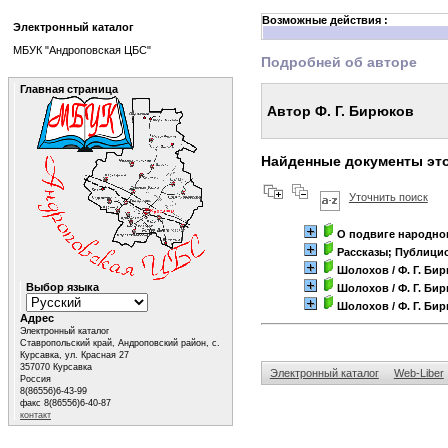
Возможные действия :
Электронный каталог
МБУК "Андроповская ЦБС"
Подробней об авторе
Главная страница
Автор Ф. Г. Бирюков
Найденные документы это
Уточнить поиск
О подвиге народно
Рассказы; Публици
Шолохов
/ Ф. Г. Би
Выбор языка
Шолохов
/ Ф. Г. Би
Шолохов
/ Ф. Г. Би
Адрес
Электронный каталог
Ставропольский край, Андроповский район, с.
Курсавка, ул. Красная 27
357070 Курсавка
Электронный каталог
Web-Liber
Россия
8(86556)6-43-99
факс 8(86556)6-40-87
контакт