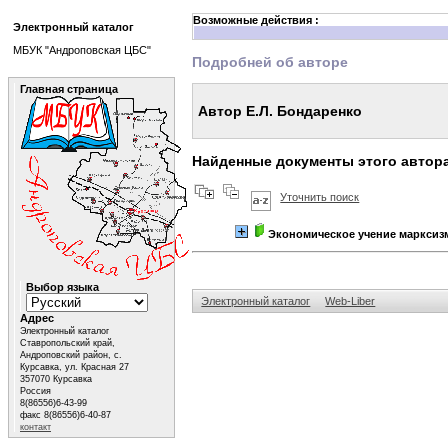
Возможные действия :
Электронный каталог
МБУК "Андроповская ЦБС"
Подробней об авторе
Главная страница
Автор Е.Л. Бондаренко
Найденные документы этого автор
Уточнить поиск
Экономическое учение марксизм
Выбор языка
Электронный каталог
Web-Liber
Адрес
Электронный каталог
Ставропольский край,
Андроповский район, с.
Курсавка, ул. Красная 27
357070 Курсавка
Россия
8(86556)6-43-99
факс 8(86556)6-40-87
контакт