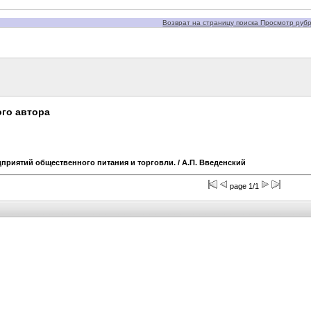
Возврат на страницу поиска Просмотр рубри
го автора
приятий общественного питания и торговли.
/ А.П. Введенский
page 1/1