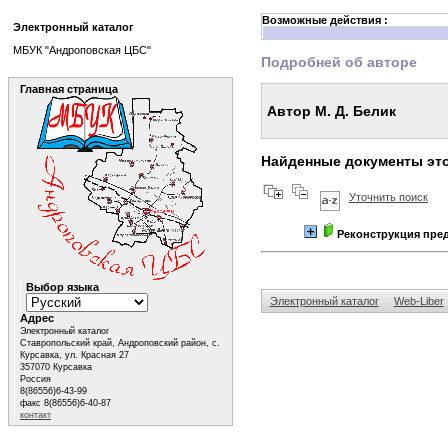
Возможные действия :
Электронный каталог
МБУК "Андроповская ЦБС"
Подробней об авторе
Главная страница
Автор М. Д. Белик
Найденные документы это
Уточнить поиск
Реконструкция пред
Выбор языка
Электронный каталог
Web-Liber
Адрес
Электронный каталог
Ставропольский край, Андроповский район, с.
Курсавка, ул. Красная 27
357070 Курсавка
Россия
8(86556)6-43-99
факс 8(86556)6-40-87
контакт