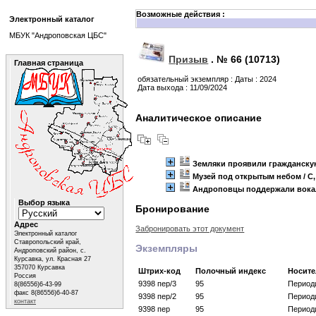
Возможные действия :
Электронный каталог
МБУК "Андроповская ЦБС"
Призыв
.
№ 66 (10713)
Главная страница
обязательный экземпляр : Даты : 2024
Дата выхода : 11/09/2024
Аналитическое описание
Земляки проявили гражданск
Музей под открытым небом
/ С
Андроповцы поддержали вока
Выбор языка
Бронирование
Адрес
Забронировать этот документ
Электронный каталог
Ставропольский край,
Экземпляры
Андроповский район, с.
Курсавка, ул. Красная 27
357070 Курсавка
Штрих-код
Полочный индекс
Носит
Россия
9398 пер/3
95
Период
8(86556)6-43-99
факс 8(86556)6-40-87
9398 пер/2
95
Период
контакт
9398 пер
95
Период