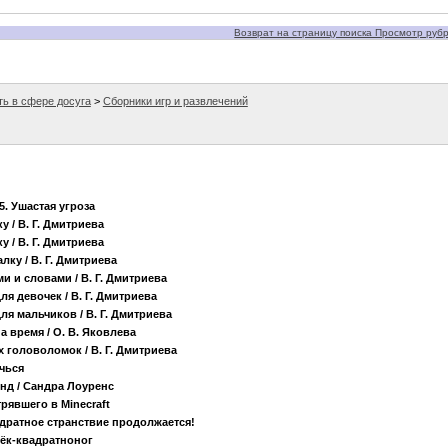
Возврат на страницу поиска Просмотр рубри
ть в сфере досуга
>
Сборники игр и развлечений
5. Ушастая угроза
ку
/ В. Г. Дмитриева
ку
/ В. Г. Дмитриева
алку
/ В. Г. Дмитриева
ами и словами
/ В. Г. Дмитриева
для девочек
/ В. Г. Дмитриева
для мальчиков
/ В. Г. Дмитриева
на время
/ О. В. Яковлева
их головоломок
/ В. Г. Дмитриева
чься
енд
/ Сандра Лоуренс
рявшего в Minecraft
дратное странствие продолжается!
нёк-квадратноног