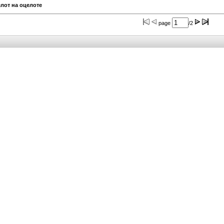
лот на оцелоте
page
/2