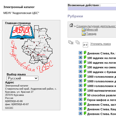
Возможные действия :
Электронный каталог
МБУК "Андроповская ЦБС"
Рубрики
Главная страница
>
Социокультурная деятельнос
Minecraft
Тамада
Уточнить поиск
Дневник Стива, Кн. 
100 задачек на логи
100 задачек на логи
100 задачек на смек
100 задачек с букв
Выбор языка
1000 головоломок 
1000 головоломок 
Адрес
Электронный каталог
1000 головоломок 
Ставропольский край, Андроповский район, с.
1000 математическ
Курсавка, ул. Красная 27
357070 Курсавка
50 способов развле
Россия
Герои мифов и лег
8(86556)6-43-99
факс 8(86556)6-40-87
Дневник Стива, заст
контакт
Дневник Стива. Ква
Дневник Стива. Ко