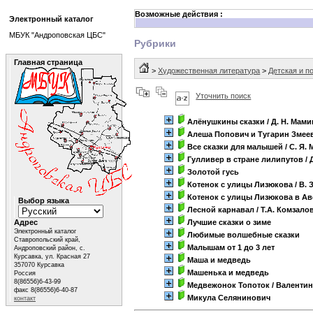
Возможные действия :
Электронный каталог
МБУК "Андроповская ЦБС"
Рубрики
Главная страница
>
Художественная литература
>
Детская и п
Уточнить поиск
Алёнушкины сказки
/ Д. Н. Мам
Алеша Попович и Тугарин Змее
Все сказки для малышей
/ С. Я.
Гулливер в стране лилипутов
/ 
Золотой гусь
Котенок с улицы Лизюкова
/ В.
Котенок с улицы Лизюкова в А
Выбор языка
Лесной карнавал
/ Т.А. Комзало
Адрес
Лучшие сказки о зиме
Электронный каталог
Любимые волшебные сказки
Ставропольский край,
Малышам от 1 до 3 лет
Андроповский район, с.
Курсавка, ул. Красная 27
Маша и медведь
357070 Курсавка
Машенька и медведь
Россия
8(86556)6-43-99
Медвежонок Топоток
/ Валенти
факс 8(86556)6-40-87
Микула Селянинович
контакт