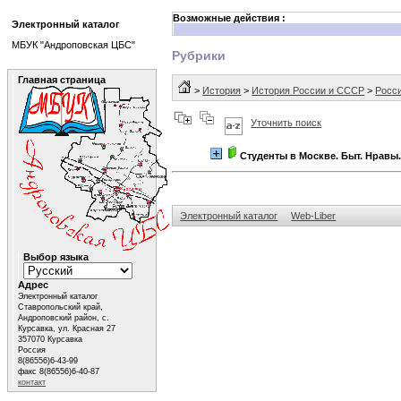
Возможные действия :
Электронный каталог
МБУК "Андроповская ЦБС"
Рубрики
Главная страница
>
История
>
История России и СССР
>
Росси
Уточнить поиск
Студенты в Москве. Быт. Нравы
Электронный каталог
Web-Liber
Выбор языка
Адрес
Электронный каталог
Ставропольский край,
Андроповский район, с.
Курсавка, ул. Красная 27
357070 Курсавка
Россия
8(86556)6-43-99
факс 8(86556)6-40-87
контакт