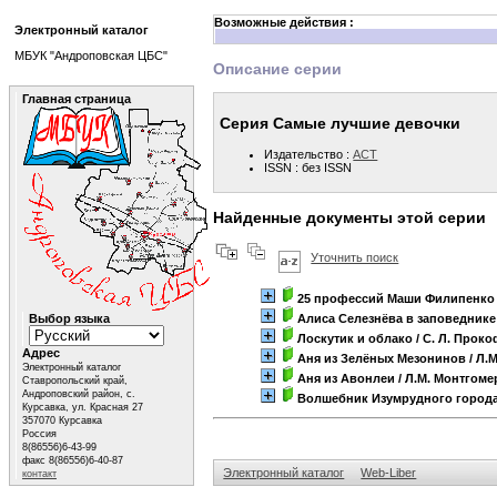
Возможные действия :
Электронный каталог
МБУК "Андроповская ЦБС"
Описание серии
Главная страница
Серия Самые лучшие девочки
Издательство :
АСТ
ISSN : без ISSN
Найденные документы этой серии
Уточнить поиск
25 профессий Маши Филипенко
Выбор языка
Алиса Селезнёва в заповеднике
Лоскутик и облако
/ С. Л. Прок
Адрес
Аня из Зелёных Мезонинов
/ Л.
Электронный каталог
Аня из Авонлеи
/ Л.М. Монтгоме
Ставропольский край,
Андроповский район, с.
Волшебник Изумрудного город
Курсавка, ул. Красная 27
357070 Курсавка
Россия
8(86556)6-43-99
факс 8(86556)6-40-87
Электронный каталог
Web-Liber
контакт