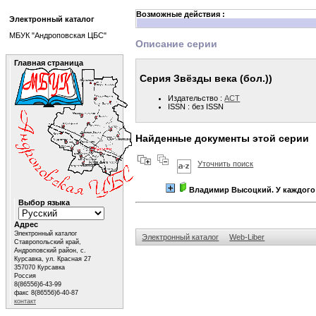
Возможные действия :
Электронный каталог
МБУК "Андроповская ЦБС"
Описание серии
Главная страница
Серия Звёзды века (бол.))
Издательство :
АСТ
ISSN : без ISSN
Найденные документы этой серии
Уточнить поиск
Владимир Высоцкий. У каждого 
Выбор языка
Адрес
Электронный каталог
Электронный каталог
Web-Liber
Ставропольский край,
Андроповский район, с.
Курсавка, ул. Красная 27
357070 Курсавка
Россия
8(86556)6-43-99
факс 8(86556)6-40-87
контакт