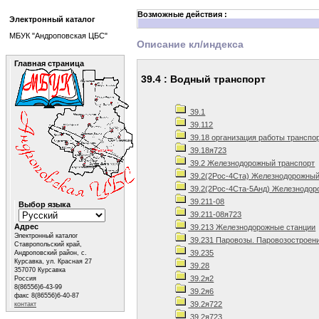
Возможные действия :
Электронный каталог
МБУК "Андроповская ЦБС"
Описание кл/индекса
Главная страница
39.4 : Водный транспорт
39.1
39.112
39.18 организация работы транспо
39.18я723
39.2 Железнодорожный транспорт
39.2(2Рос-4Ста) Железнодорожный 
39.2(2Рос-4Ста-5Анд) Железнодоро
39.211-08
Выбор языка
39.211-08я723
Адрес
39.213 Железнодорожные станции
Электронный каталог
39.231 Паровозы. Паровозостроен
Ставропольский край,
39.235
Андроповский район, с.
Курсавка, ул. Красная 27
39.28
357070 Курсавка
39.2я2
Россия
8(86556)6-43-99
39.2я6
факс 8(86556)6-40-87
39.2я722
контакт
39.2я723