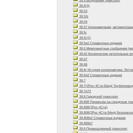
39.5 Воздушный транспорт
39.5(3)
39.53
39.53г
39.54
39.57 Аэронавигация, автоматизац
39.5г
39.5г(2)
39.5я2 Справочные издания
39.6 Межпланетные сообщения (м
39.62 Космические летательные ап
39.67
39.68
39.6г История космонавтики. Летч
39.6я2 Справочные издания
39.7
39.7(2Рос-4Ста-5Анд) Трубопровод
39.7я73
39.8 Городской транспорт
39.808 Перевозки на городском тр
39.808(2Рос-4Ста)
39.808(2Рос-4Ста-5Анд) Безопасно
39.808я2 Справочные издания
39.808я7
39.9 Промышленный транспорт