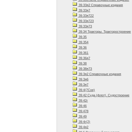
39.33я2 Справочные издания
39.33я7
39.33я722
39.33я723
39.33я73
39.34 Тракторы. Тракторостроение
39.35
39.354
39.36
39.361
39.36я7
39.38
39.38я73
39.3я2 Справочные издания
39.3я6
39.3я7
39.4(7Сое)
39.42 Суда (флот). Судостроение
39.42г
39.46
39.478
39.49
39.4г(2)
39.4я2