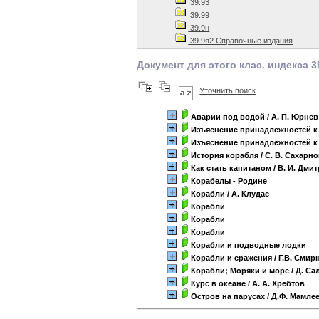
39.93
39.99
39.9н
39.9я2 Справочные издания
Документ для этого клас. индекса 3
Уточнить поиск
Аварии под водой
/ А. П. Юрнев
Изъяснение принадлежностей к
Изъяснение принадлежностей к
История корабля
/ С. В. Сахарн
Как стать капитаном
/ В. И. Дми
Корабелы - Родине
Корабли
/ А. Клудас
Корабли
Корабли
Корабли
Корабли и подводные лодки
Корабли и сражения
/ Г.В. Смир
Корабли; Моряки и море
/ Д. Са
Курс в океане
/ А. А. Хребтов
Остров на парусах
/ Д.Ф. Мамле