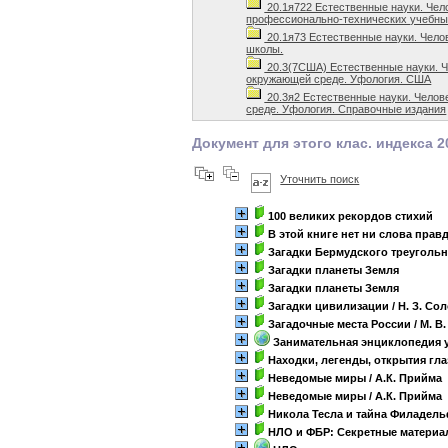
20.1я722 Естественные науки. Чел
профессионально-технических учебны
20.1я73 Естественные науки. Чело
школы.
20.3(7США) Естественные науки. Ч
окружающей среде. Уфология. США
20.3я2 Естественные науки. Челов
среде. Уфология. Справочные издания
Документ для этого клас. индекса 2
Уточнить поиск
100 великих рекордов стихий
В этой книге нет ни слова прав
Загадки Бермудского треуголь
Загадки планеты Земля
Загадки планеты Земля
Загадки цивилизации
/ Н. З. Со
Загадочные места России
/ М. В
Занимательная энциклопедия
Находки, легенды, открытия гл
Неведомые миры
/ А.К. Прийма
Неведомые миры
/ А.К. Прийма
Никола Тесла и тайна Филадел
НЛО и ФБР: Секретные матери