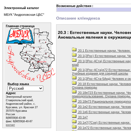
Возможные действия :
Электронный каталог
МБУК "Андроповская ЦБС"
Описание кл/индекса
Главная страница
20.3 : Естественные науки. Челов
Аномальные явления в окружающе
20.1 Естественные науки. Человек
20.1(2Рос) Естественные науки. Че
20.1(2Рос-4Ста) Естественные нау
край
20.1(2Рос-4Ста)я72 Естественные н
Учебные издания для средней школы
20.1(2Рос-4Ста-5Анд) Человек и о
Выбор языка
20.18 Естественные науки. Челове
Охрана природы
20.18я723 Естественные науки. Че
Адрес
природопользование. Охрана природы.
Электронный каталог
Ставропольский край,
20.18я73 Рациональное природопо
Андроповский район, с.
20.1я2 Естественные науки. Челов
Курсавка, ул. Красная 27
357070 Курсавка
20.1я6 Естественные науки. Челов
Россия
20.1я7
8(86556)6-43-99
факс 8(86556)6-40-87
20.1я7(7Сое) Естественные науки.
контакт
20.1я72 Естественные науки. Чело