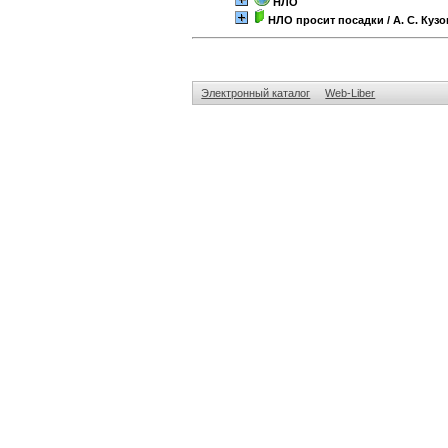
НЛО
НЛО просит посадки
/ А. С. Куз
Электронный каталог
Web-Liber