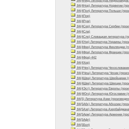
84(4Нид) Литература Нидерландов 
84(4Нор) Литература Норвегии (пр
84(4Пол) Литература Польши (про
84(4Пор)
84(4Рум)
84(4Сер) Литература Сербии (прои
84(4Сла)
84(4Сло) Словацкая литература (п
84(4Укр) Литература Украины (про
84(4Фин) Литература Финляндии (п
84(4Фра) Литература Франции (про
84(4Фра)-442
84(4Хор)
84(4Чех) Литература Чехословакии
84(4Чеш) Литература Чехии (произ
84(4Шва) Литература Швейцарии (
84(4Шве) Литература Швеции (про
84(4Эст) Литература Европы (прои
84(4Юго) Литература Югославии (
84(5) Литература Азии (произведен
84(5Абх) Литература Абхазии (про
84(5Азе) Литература Азербайджана
84(5Арм) Литература Армении (пр
84(5Афг)
84(5Бол)