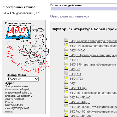
Возможные действия :
Электронный каталог
МБУК "Андроповская ЦБС"
Описание кл/индекса
Главная страница
84(5Кор) : Литература Кореи (про
84(0) Мировая литература (произв
84(0)-44 Мировая литература (про
84(0)-445я5
84(0)3 Произведения литературы д
84(0)6
84(0)9 Литературы, объединенные 
84(0)я7
84(0)я71
Выбор языка
84(0)я723
Адрес
84(2)
Электронный каталог
84(2-2СПб)6
Ставропольский край,
84(2Рос) Произведения литератур
Андроповский район, с.
Курсавка, ул. Красная 27
84(2Рос-4Кра)6
357070 Курсавка
84(2Рос-4Луг)6
Россия
8(86556)6-43-99
84(2Рос-4Ста)1 Художественная ли
факс 8(86556)6-40-87
84(2Рос-4Ста)6 Художественная ли
контакт
84(2Рос-4Ста)6-5