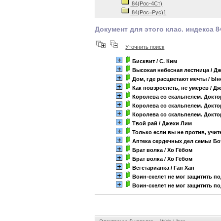
84(Рос-4Ст)
84(Рос=Рус)1
Документ для этого клас. индекса 8
Уточнить поиск
Бисквит
/ С. Ким
Высокая небесная лестница
/ Д
Дом, где расцветают мечты
/ Ын
Как повзрослеть, не умерев
/ Д
Королева со скальпелем. Докто
Королева со скальпелем. Докто
Королева со скальпелем. Докто
Твой рай
/ Джехи Лим
Только если вы не против, учит
Аптека сердечных дел семьи Бо
Брат волка
/ Хо Гёбом
Брат волка
/ Хо Гёбом
Вегетарианка
/ Ган Хан
Воин-скелет не мог защитить п
Воин-скелет не мог защитить п