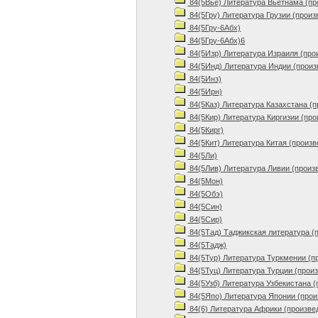
84(5Вье) Литература Вьетнама (пр
84(5Гру) Литература Грузии (произ
84(5Гру-6Абх)
84(5Гру-6Абх)6
84(5Изр) Литература Израиля (про
84(5Инд) Литература Индии (произ
84(5Инз)
84(5Ирн)
84(5Каз) Литература Казахстана (
84(5Кир) Литература Киргизии (про
84(5Кирг)
84(5Кит) Литература Китая (произв
84(5Ли)
84(5Лив) Литература Ливии (произ
84(5Мон)
84(5Обэ)
84(5Син)
84(5Сир)
84(5Тад) Таджикская литература (
84(5Тадж)
84(5Тур) Литература Туркмении (п
84(5Туц) Литература Турции (прои
84(5Узб) Литература Узбекистана (
84(5Япо) Литература Японии (прои
84(6) Литература Африки (произве