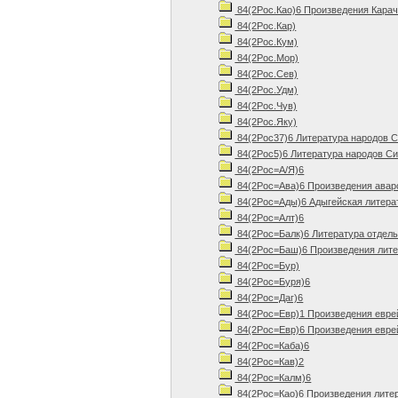
84(2Рос.Као)6 Произведения Карач
84(2Рос.Кар)
84(2Рос.Кум)
84(2Рос.Мор)
84(2Рос.Сев)
84(2Рос.Удм)
84(2Рос.Чув)
84(2Рос.Яку)
84(2Рос37)6 Литература народов С
84(2Рос5)6 Литература народов Си
84(2Рос=А/Я)6
84(2Рос=Ава)6 Произведения авар
84(2Рос=Ады)6 Адыгейская литера
84(2Рос=Алт)6
84(2Рос=Балк)6 Литература отдель
84(2Рос=Баш)6 Произведения лите
84(2Рос=Бур)
84(2Рос=Буря)6
84(2Рос=Даг)6
84(2Рос=Евр)1 Произведения евре
84(2Рос=Евр)6 Произведения евре
84(2Рос=Каба)6
84(2Рос=Кав)2
84(2Рос=Калм)6
84(2Рос=Као)6 Произведения литер