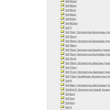
84(6Алж)
84(6Бен)
84(6Еги)
84(6Кен)
84(6Ниг)
84(6Южн)
84(7)
84(7Арг) Литература Аргентины (п
84(7Бол)
84(7Бра) Литература Бразилии (пр
84(7Вен)
84(7Кан) Литература Канады (прои
84(7Кол) Литература Колумбии (пр
84(7Куб)
84(7Мек) Литература Мексики (про
84(7Пер)
84(7Сое) Литература Америки (про
84(7Чил) Чилийская литература (п
84(8)
84(8Авс) Литература Австралии (п
84(8НоЗ) Литература Новой Зеланд
84(Бел)
84(Гва)
84(Кол)
84(о)