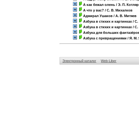
А как бежал олень
/ Э. П. Котляр
А что у вас?
/ С. В. Михалков
Адмирал Ушаков
/ А. В. Митяев
Азбука в стихих и картинках
/ С
Азбука в стихих и картинках
/ С
Азбука для больших фантазёро
Азбука с превращениями
/ Я. М.
Электронный каталог
Web-Liber