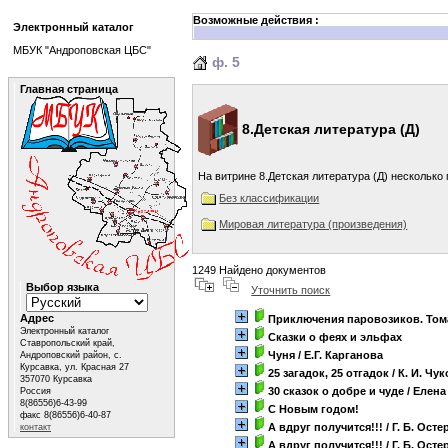
Возможные действия :
Электронный каталог
МБУК "Андроповская ЦБС"
ф. 5
Главная страница
8.Детская литература (Д)
На витрине 8.Детская литература (Д) несколько
Без классификации
Мировая литература (произведения)
1249 Найдено документов
Выбор языка
Уточнить поиск
Адрес
Приключения паровозиков. Тома
Электронный каталог
Сказки о феях и эльфах
Ставропольский край,
Чуня
/ Е.Г. Карганова
Андроповский район, с.
Курсавка, ул. Красная 27
25 загадок, 25 отгадок
/ К. И. Чу
357070 Курсавка
30 сказок о добре и чуде
/ Елена
Россия
8(86556)6-43-99
C Новым годом!
факс 8(86556)6-40-87
А вдруг получится!!!
/ Г. Б. Осте
контакт
А вдруг получится!!!
/ Г. Б. Осте