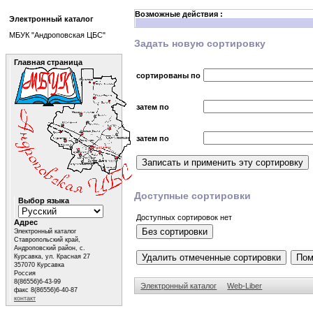
Возможные действия :
Электронный каталог
МБУК "Андроповская ЦБС"
Задать новую сортировку
Главная страница
сортированы по
затем по
затем по
Доступные сортировки
Выбор языка
Доступных сортировок нет
Адрес
Электронный каталог
Ставропольский край,
Андроповский район, с.
Курсавка, ул. Красная 27
357070 Курсавка
Россия
8(86556)6-43-99
Электронный каталог
Web-Liber
факс 8(86556)6-40-87
контакт