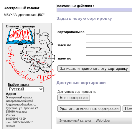
Возможные действия :
Электронный каталог
МБУК "Андроповская ЦБС"
Задать новую сортировку
Главная страница
сортированы по
затем по
затем по
Доступные сортировки
Выбор языка
Доступных сортировок нет
Адрес
Электронный каталог
Ставропольский край,
Андроповский район, с.
Курсавка, ул. Красная 27
357070 Курсавка
Россия
8(86556)6-43-99
Электронный каталог
Web-Liber
факс 8(86556)6-40-87
контакт