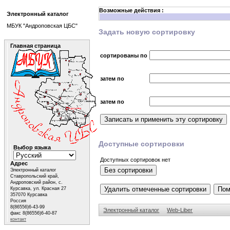
Возможные действия :
Электронный каталог
МБУК "Андроповская ЦБС"
Задать новую сортировку
Главная страница
сортированы по
затем по
затем по
Доступные сортировки
Выбор языка
Доступных сортировок нет
Адрес
Электронный каталог
Ставропольский край,
Андроповский район, с.
Курсавка, ул. Красная 27
357070 Курсавка
Россия
8(86556)6-43-99
Электронный каталог
Web-Liber
факс 8(86556)6-40-87
контакт