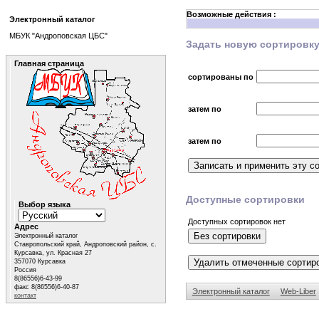
Возможные действия :
Электронный каталог
МБУК "Андроповская ЦБС"
Задать новую сортировк
Главная страница
сортированы по
затем по
затем по
Доступные сортировки
Выбор языка
Доступных сортировок нет
Адрес
Электронный каталог
Ставропольский край, Андроповский район, с.
Курсавка, ул. Красная 27
357070 Курсавка
Россия
8(86556)6-43-99
факс 8(86556)6-40-87
Электронный каталог
Web-Liber
контакт