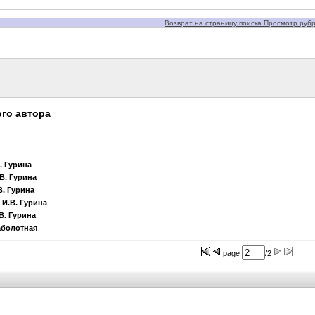
Возврат на страницу поиска Просмотр рубри
го автора
. Гурина
.В. Гурина
В. Гурина
 И.В. Гурина
.В. Гурина
Заболотная
page
/2