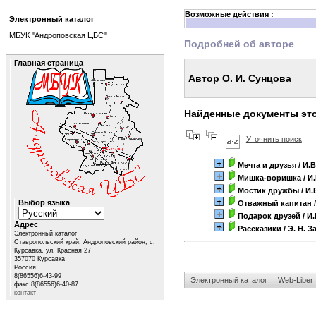
Возможные действия :
Электронный каталог
МБУК "Андроповская ЦБС"
Подробней об авторе
Главная страница
Автор О. И. Сунцова
Найденные документы это
Уточнить поиск
Мечта и друзья
/ И.В
Мишка-воришка
/ И
Мостик дружбы
/ И.
Выбор языка
Отважный капитан
/
Подарок друзей
/ И
Адрес
Рассказики
/ Э. Н. 
Электронный каталог
Ставропольский край, Андроповский район, с.
Курсавка, ул. Красная 27
357070 Курсавка
Россия
8(86556)6-43-99
Электронный каталог
Web-Liber
факс 8(86556)6-40-87
контакт