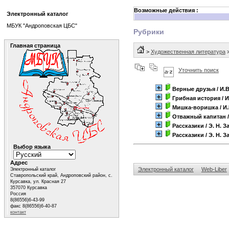
Возможные действия :
Электронный каталог
МБУК "Андроповская ЦБС"
Рубрики
Главная страница
>
Художественная литература
Уточнить поиск
Верные друзья
/ И.
Грибная история
/ И
Мишка-воришка
/ И
Отважный капитан
/
Рассказики
/ Э. Н. 
Рассказики
/ Э. Н. 
Выбор языка
Адрес
Электронный каталог
Web-Liber
Электронный каталог
Ставропольский край, Андроповский район, с.
Курсавка, ул. Красная 27
357070 Курсавка
Россия
8(86556)6-43-99
факс 8(86556)6-40-87
контакт