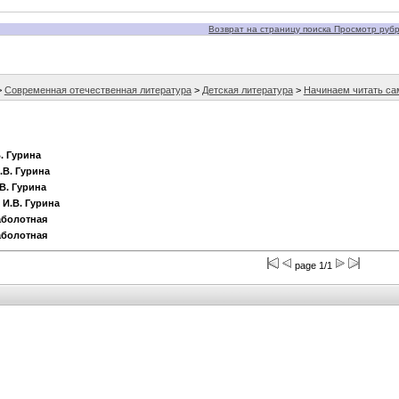
Возврат на страницу поиска Просмотр рубри
>
Современная отечественная литература
>
Детская литература
>
Начинаем читать са
В. Гурина
.В. Гурина
.В. Гурина
 И.В. Гурина
Заболотная
Заболотная
page 1/1