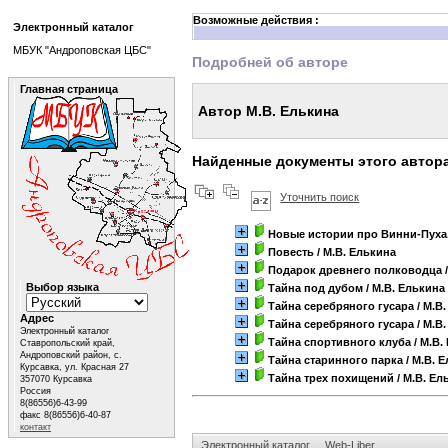
Возможные действия :
Электронный каталог
МБУК "Андроповская ЦБС"
Подробней об авторе
Главная страница
Автор М.В. Елькина
Найденные документы этого автор
Уточнить поиск
Новые истории про Винни-Пуха
Повесть
/ М.В. Елькина
Подарок древнего полководца
Выбор языка
Тайна под дубом
/ М.В. Елькина
Тайна серебряного гусара
/ М.В
Адрес
Тайна серебряного гусара
/ М.В
Электронный каталог
Тайна спортивного клуба
/ М.В.
Ставропольский край,
Андроповский район, с.
Тайна старинного парка
/ М.В. 
Курсавка, ул. Красная 27
Тайна трех похищений
/ М.В. Ел
357070 Курсавка
Россия
8(86556)6-43-99
факс 8(86556)6-40-87
контакт
Электронный каталог
Web-Liber