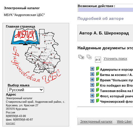
Возможные действия :
Электронный каталог
МБУК "Андроповская ЦБС"
Подробней об авторе
Главная страница
Автор А. Б. Широкорад
Найденные документы это
Уточнить поиск
Адмиралы и корсар
Битва за космос
/ А
Время "больших пуш
Выбор языка
Кто победил во Вт
Танковая война на
Адрес
Флот, который уни
Электронный каталог
Черноморский флот
Ставропольский край, Андроповский район, с.
Курсавка, ул. Красная 27
357070 Курсавка
Россия
8(86556)6-43-99
факс 8(86556)6-40-87
Электронный каталог
Web-Liber
контакт