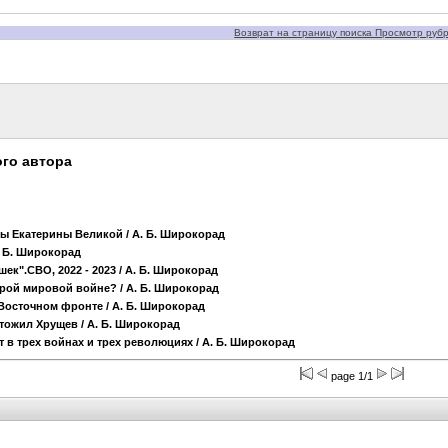
Возврат на страницу поиска Просмотр рубри
го автора
ы Екатерины Великой
/ А. Б. Широкорад
. Б. Широкорад
ек".СВО, 2022 - 2023
/ А. Б. Широкорад
орой мировой войне?
/ А. Б. Широкорад
 Восточном фронте
/ А. Б. Широкорад
чтожил Хрущев
/ А. Б. Широкорад
 в трех войнах и трех революциях
/ А. Б. Широкорад
page 1/1