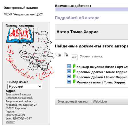
Возможные действия :
Электронный каталог
МБУК "Андроповская ЦБС"
Подробней об авторе
Главная страница
Автор Томас Харрис
Найденные документы этого автор
Уточнить поиск
Кошмар на улице Вязов
/ Арч С
Красный дракон
/ Томас Харрис
Красный Дракон
/ Томас Харрис
Выбор языка
Молчание ягнят
/ Томас Харрис
Адрес
Электронный каталог
Ставропольский край,
Электронный каталог
Web-Liber
Андроповский район, с.
Курсавка, ул. Красная 27
357070 Курсавка
Россия
8(86556)6-43-99
факс 8(86556)6-40-87
контакт