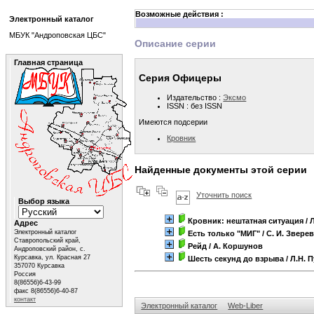
Возможные действия :
Электронный каталог
МБУК "Андроповская ЦБС"
Описание серии
Главная страница
Серия Офицеры
Издательство :
Эксмо
ISSN : без ISSN
Имеются подсерии
Кровник
Найденные документы этой серии
Уточнить поиск
Выбор языка
Кровник: нештатная ситуация
/ 
Адрес
Электронный каталог
Есть только "МИГ"
/ С. И. Звере
Ставропольский край,
Рейд
/ А. Коршунов
Андроповский район, с.
Курсавка, ул. Красная 27
Шесть секунд до взрыва
/ Л.Н. 
357070 Курсавка
Россия
8(86556)6-43-99
факс 8(86556)6-40-87
контакт
Электронный каталог
Web-Liber