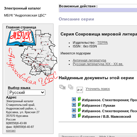
Возможные действия :
Электронный каталог
МБУК "Андроповская ЦБС"
Описание серии
Главная страница
Серия Сокровища мировой литер
Издательство :
ТЕРРА
ISSN : без ISSN
Имеются подсерии
Античная литература
Русская литература XIX - XX вв.
Найденные документы этой серии
Выбор языка
Уточнить поиск
Адрес
Избранное. Стихотворения; Про
Электронный каталог
Ставропольский край,
Избранное
/ Лукиан
Андроповский район, с.
Избранное. Стихотворения; Поэ
Курсавка, ул. Красная 27
357070 Курсавка
Избранное
/ В.В. Маяковский
Россия
8(86556)6-43-99
факс 8(86556)6-40-87
контакт
Электронный каталог
Web-Liber