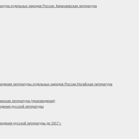
атура отдельных народов России. Карачаевская литература
едения литературы отдельных народов России.Ногайская литература
нская литература (произведения)
едения русской литературы
едения русской литературы до 1917 г.