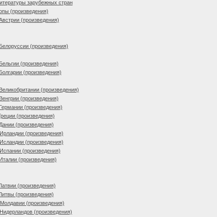
литературы зарубежных стран
опы (произведения)
Австрии (произведения)
Белоруссии (произведения)
Бельгии (произведения)
Болгарии (произведения)
Великобритании (произведения)
Венгрии (произведения)
Германии (произведения)
Греции (произведения)
Дании (произведения)
Ирландии (произведения)
Исландии (произведения)
Испании (произведения)
Италии (произведения)
Латвии (произведения)
Литвы (произведения)
 Молдавии (произведения)
Нидерландов (произведения)