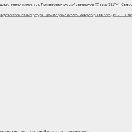
дожественная литература. Произведения русской литературы XX века (1917– ). Ставро
Художественная литература. Произведения русской литературы XX века (1917– ). Ста
едения Карачаево-Черкесской литературы (произведения)