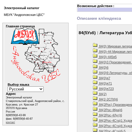
Возможные действия :
Электронный каталог
МБУК "Андроповская ЦБС"
Описание кл/индекса
Главная страница
84(5Узб) : Литература Уз
84(0) Мировая литера
84(0)-44 Мировая лит
84(0)-445я5
84(0)3 Произведения 
84(0)6
84(0)9 Литературы, о
84(0)я7
84(0)я71
Выбор языка
84(0)я723
Адрес
84(2)
Электронный каталог
84(2-2СПб)6
Ставропольский край, Андроповский район, с.
84(2Рос) Произведен
Курсавка, ул. Красная 27
357070 Курсавка
84(2Рос-4Кра)6
Россия
84(2Рос-4Луг)6
8(86556)6-43-99
факс 8(86556)6-40-87
84(2Рос-4Ста)1 Худож
контакт
84(2Рос-4Ста)6 Худож
84(2Рос-4Ста)6-5