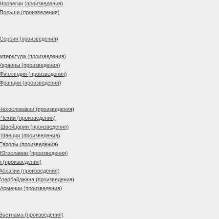
Норвегии (произведения)
 Польши (произведения)
Сербии (произведения)
итература (произведения)
Украины (произведения)
Финляндии (произведения)
Франции (произведения)
Чехословакии (произведения)
Чехии (произведения)
 Швейцарии (произведения)
 Швеции (произведения)
Европы (произведения)
 Югославии (произведения)
и (произведения)
Абхазии (произведения)
Азербайджана (произведения)
 Армении (произведения)
Вьетнама (произведения)