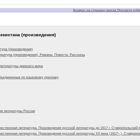
Возврат на страницу поиска Просмотр рубри
бекистана (произведения)
тура (произведения)
ература (произведения). Романы. Повести. Рассказы
литературы древнего мира
бъединенные по языковому признаку
ия литературы России
ественная литература. Произведения русской литературы до 1917 г. Ставропольский 
ественная литература. Произведения русской литературы XX века (1917– ). Ставропо