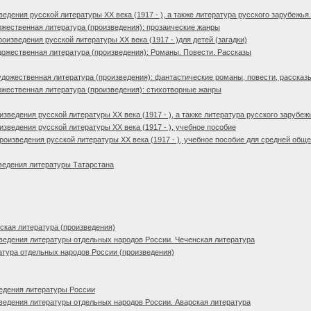
дения русской литературы XX века (1917 - ), а также литература русского зарубежья.
жественная литература (произведения): прозаические жанры
изведения русской литературы XX века (1917 - )для детей (загадки)
ожественная литература (произведения): Романы. Повести. Рассказы
дожественная литература (произведения): фантастические романы, повести, рассказ
жественная литература (произведения): стихотворные жанры
зведения русской литературы XX века (1917 - ), а также литература русского зарубеж
зведения русской литературы XX века (1917 - ), учебное пособие
оизведения русской литературы XX века (1917 - ), учебное пособие для средней об
ведения литературы Татарстана
кая литература (произведения)
едения литературы отдельных народов России. Чеченская литература
тура отдельных народов России (произведения)
едения литературы России
едения литературы отдельных народов России. Аварская литература