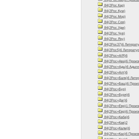
84(2Рос.Кар)
84(2Рос.Кум)
84(2Рос.Мор)
84(2Рос.Сев)
84(2Рос.Удм)
84(2Рос.Чув)
84(2Рос.Яку)
84(2Рос37)6 Литерату
84(2Рос5)6 Литератур
84(2Рос=А/Я)6
84(2Рос=Ава)6 Произ
84(2Рос=Ады)6 Адыгей
84(2Рос=Алт)6
84(2Рос=Балк)6 Литер
84(2Рос=Баш)6 Произ
84(2Рос=Бур)
84(2Рос=Буря)6
84(2Рос=Даг)6
84(2Рос=Евр)1 Произ
84(2Рос=Евр)6 Произ
84(2Рос=Каба)6
84(2Рос=Кав)2
84(2Рос=Калм)6
84(2Рос=Као)6 Произв