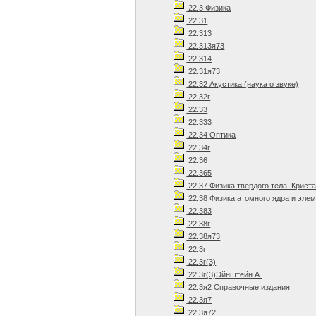
22.3 Физика
22.31
22.313
22.313я73
22.314
22.31я73
22.32 Акустика (наука о звуке)
22.32г
22.33
22.333
22.34 Оптика
22.34г
22.36
22.365
22.37 Физика твердого тела. Крист
22.38 Физика атомного ядра и эле
22.383
22.38г
22.38я73
22.3г
22.3г(3)
22.3г(3)Эйнштейн А.
22.3я2 Справочные издания
22.3я7
22.3я72