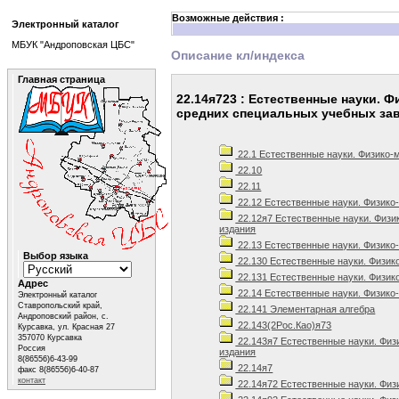
Возможные действия :
Электронный каталог
МБУК "Андроповская ЦБС"
Описание кл/индекса
Главная страница
22.14я723 : Естественные науки. 
средних специальных учебных за
22.1 Естественные науки. Физико-
22.10
22.11
22.12 Естественные науки. Физико
22.12я7 Естественные науки. Физи
издания
22.13 Естественные науки. Физико
Выбор языка
22.130 Естественные науки. Физик
22.131 Естественные науки. Физик
Адрес
22.14 Естественные науки. Физико
Электронный каталог
Ставропольский край,
22.141 Элементарная алгебра
Андроповский район, с.
22.143(2Рос.Као)я73
Курсавка, ул. Красная 27
357070 Курсавка
22.143я7 Естественные науки. Физ
Россия
издания
8(86556)6-43-99
22.14я7
факс 8(86556)6-40-87
контакт
22.14я72 Естественные науки. Физ