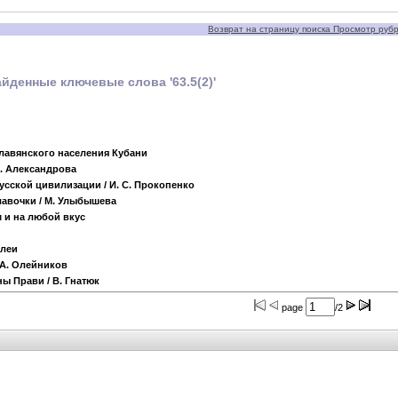
Возврат на страницу поиска Просмотр рубри
йденные ключевые слова '63.5(2)'
славянского населения Кубани
А. Александрова
русской цивилизации
/ И. С. Прокопенко
 лавочки
/ М. Улыбышева
 и на любой вкус
илеи
 А. Олейников
ны Прави
/ В. Гнатюк
page
/2