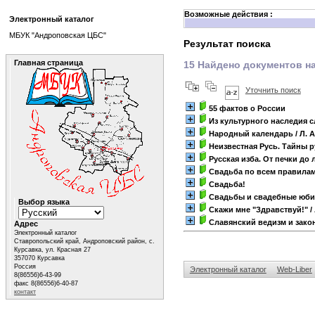
Возможные действия :
Электронный каталог
МБУК "Андроповская ЦБС"
Результат поиска
Главная страница
15 Найдено документов на
Уточнить поиск
55 фактов о России
Из культурного наследия 
Народный календарь
/ Л. 
Неизвестная Русь. Тайны 
Русская изба. От печки до
Свадьба по всем правилам
Свадьба!
Свадьбы и свадебные юб
Выбор языка
Скажи мне "Здравствуй!"
/
Славянский ведизм и зако
Адрес
Электронный каталог
Ставропольский край, Андроповский район, с.
Курсавка, ул. Красная 27
357070 Курсавка
Россия
Электронный каталог
Web-Liber
8(86556)6-43-99
факс 8(86556)6-40-87
контакт