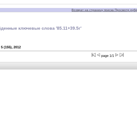
Возврат на страницу поиска Просмотр рубри
денные ключевые слова '85.11+39.5г'
5 (155), 2012
page 1/1