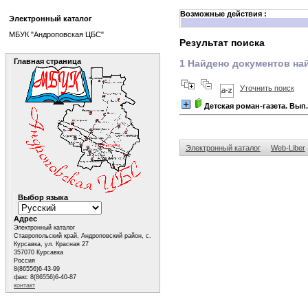
Возможные действия :
Электронный каталог
МБУК "Андроповская ЦБС"
Результат поиска
Главная страница
1 Найдено документов най
Уточнить поиск
Детская роман-газета. Вып. 
Электронный каталог
Web-Liber
Выбор языка
Адрес
Электронный каталог
Ставропольский край, Андроповский район, с.
Курсавка, ул. Красная 27
357070 Курсавка
Россия
8(86556)6-43-99
факс 8(86556)6-40-87
контакт