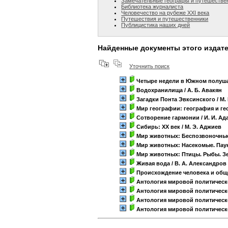
Замечательные географы и путешестве
Библиотека журналиста
Человечество на рубеже XXI века
Путешествия и путешественники
Публицистика наших дней
Найденные документы этого издат
Уточнить поиск
Четыре недели в Южном полуш
Водохранилища
/ А. Б. Авакян
Загадки Понта Эвксинского
/ М.
Мир географии: география и г
Сотворение гармонии
/ И. И. А
Сибирь: ХХ век
/ М. Э. Аджиев
Мир животных: Беспозвоночны
Мир животных: Насекомые. Пау
Мир животных: Птицы. Рыбы. 
Живая вода
/ В. А. Александров
Происхождение человека и общ
Антология мировой политичес
Антология мировой политичес
Антология мировой политичес
Антология мировой политичес