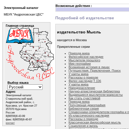
Возможные действия :
Электронный каталог
МБУК "Андроповская ЦБС"
Подробней об издательстве
Главная страница
издательство Мысль
находится в Москва
Прикрепленные серии
Природа мира
Философское наследие
Мыслители прошлого
Мир географии
Всемирная история в лицах
Путешествия. Приключения. Поиск
У карты мира
Рассказы о природе
Филос.наследие;Т.106
Выбор языка
У карты мира
Народонаселение
Научно-атеистическая библиотека
Адрес
Выдающиеся мыслители-марксисты
Электронный каталог
Как стать счастливой
Ставропольский край,
Природа мира
Андроповский район, с.
Популярная демография
Курсавка, ул. Красная 27
Библиотечная серия
357070 Курсавка
Справочники-определители географа и 
Россия
Из классического наследия
8(86556)6-43-99
Рассказы о природе
факс 8(86556)6-40-87
Классическая философская мысль
контакт
Социология и жизнь