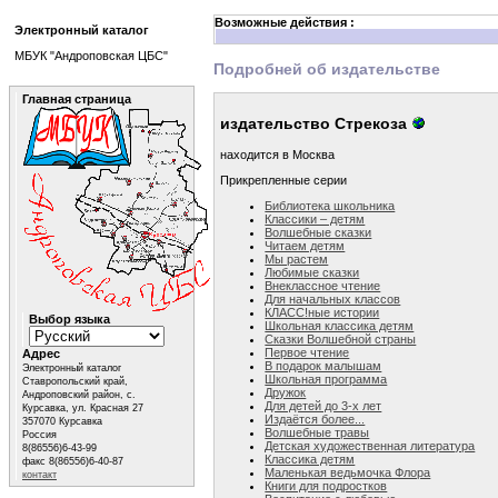
Возможные действия :
Электронный каталог
МБУК "Андроповская ЦБС"
Подробней об издательстве
Главная страница
издательство Стрекоза
находится в Москва
Прикрепленные серии
Библиотека школьника
Классики – детям
Волшебные сказки
Читаем детям
Мы растем
Любимые сказки
Внеклассное чтение
Для начальных классов
КЛАСС!ные истории
Выбор языка
Школьная классика детям
Сказки Волшебной страны
Первое чтение
Адрес
В подарок малышам
Электронный каталог
Школьная программа
Ставропольский край,
Дружок
Андроповский район, с.
Для детей до 3-х лет
Курсавка, ул. Красная 27
Издаётся более...
357070 Курсавка
Волшебные травы
Россия
Детская художественная литература
8(86556)6-43-99
Классика детям
факс 8(86556)6-40-87
Маленькая ведьмочка Флора
контакт
Книги для подростков