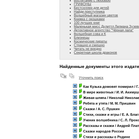
Воспитание с любовью
ГРИФОНЫ
Бестселлер для детей
Найди преступника
Волшебный магазин цветов
Книжка с окошками
100 лучших книг
Маленькая мисс Дулиттл Лилиана Зузев
Детективное агентство "Чёрная лапа"
Волшебная сова и К
Близнецы
Космические пираты
Страшно и смешно
Читать не вредно
Секретная школа драконов
Найденные документы этого издат
Уточнить поиск
Как Кузька домовят помирил
/ Г
В мире животных
/ И. И. Акиму
Живая шляпа
/ Николай Никола
Ребята и утята
/ М. М. Пришвин
Сказки
/ А. С. Пушкин
Стихи, сказки и игры
/ Е. А. Бла
Ученик волшебника
/ С. Л. Про
Рассказы и сказки
/ Андрей Пла
Сказки народов России
Стихи и рассказы о Родине