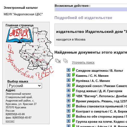
Возможные действия :
Электронный каталог
МБУК "Андроповская ЦБС"
Подробней об издательстве
Главная страница
издательство Издательский дом "
находится в Москва
Найденные документы этого издат
Уточнить поиск
Синдром защитника
/ В. Кельт
Камень
/ С. Н. Минин
Нулёвка
/ А. С. Минин
Выбор языка
Амурский сокол
/ Рамзан Самат
Адрес
Город живых
/ Д. И. Григорюк
Электронный каталог
ЧВК "Вагнер". Летопись: Донба
Ставропольский край,
Андроповский район, с.
Время умирать. Рязань, год 123
Курсавка, ул. Красная 27
Война становится привычкой
/ 
357070 Курсавка
Россия
Контракт о смертью
/ С. А. Бер
8(86556)6-43-99
Война по обе стороны экрана
/ 
факс 8(86556)6-40-87
контакт
Группа крови на плече. Кодекс
15 ножевых : Афган
/ А. В. Вязо