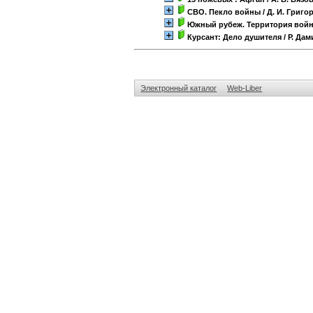
СВО. Пекло войны
/ Д. И. Григо
Южный рубеж. Территория вой
Курсант: Дело душителя
/ Р. Да
Электронный каталог
Web-Liber