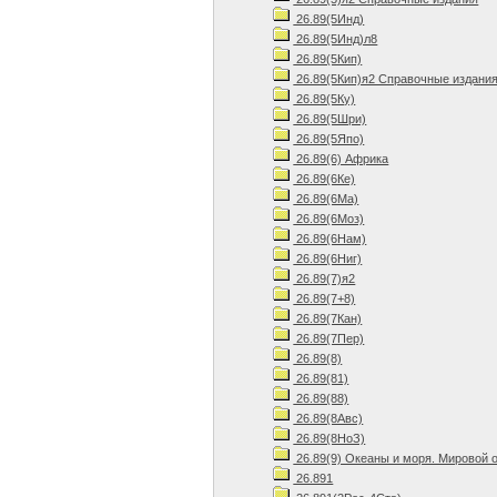
26.89(5Инд)
26.89(5Инд)л8
26.89(5Кип)
26.89(5Кип)я2 Справочные издани
26.89(5Ку)
26.89(5Шри)
26.89(5Япо)
26.89(6) Африка
26.89(6Ке)
26.89(6Ма)
26.89(6Моз)
26.89(6Нам)
26.89(6Ниг)
26.89(7)я2
26.89(7+8)
26.89(7Кан)
26.89(7Пер)
26.89(8)
26.89(81)
26.89(88)
26.89(8Авс)
26.89(8НоЗ)
26.89(9) Океаны и моря. Мировой 
26.891