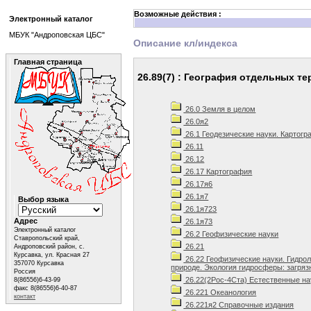
Возможные действия :
Электронный каталог
МБУК "Андроповская ЦБС"
Описание кл/индекса
Главная страница
26.89(7) : География отдельных т
26.0 Земля в целом
26.0я2
26.1 Геодезические науки. Картог
26.11
26.12
26.17 Картография
26.17я6
26.1я7
Выбор языка
26.1я723
Адрес
26.1я73
Электронный каталог
26.2 Геофизические науки
Ставропольский край,
26.21
Андроповский район, с.
Курсавка, ул. Красная 27
26.22 Геофизические науки. Гидрол
357070 Курсавка
природе. Экология гидросферы: загряз
Россия
26.22(2Рос-4Ста) Естественные нау
8(86556)6-43-99
факс 8(86556)6-40-87
26.221 Океанология
контакт
26.221я2 Справочные издания