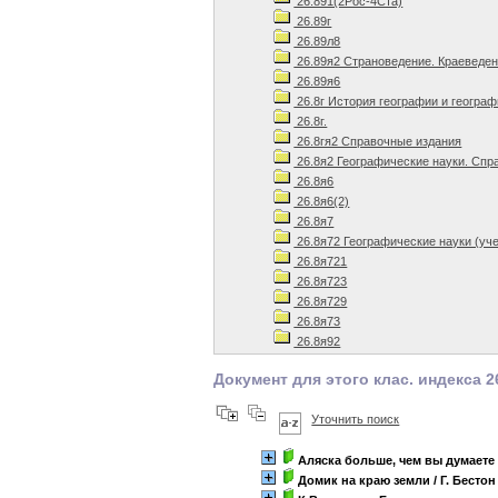
26.891(2Рос-4Ста)
26.89г
26.89л8
26.89я2 Страноведение. Краеведен
26.89я6
26.8г История географии и геогра
26.8г.
26.8гя2 Справочные издания
26.8я2 Географические науки. Спр
26.8я6
26.8я6(2)
26.8я7
26.8я72 Географические науки (уч
26.8я721
26.8я723
26.8я729
26.8я73
26.8я92
Документ для этого клас. индекса 26
Уточнить поиск
Аляска больше, чем вы думаете
Домик на краю земли
/ Г. Бестон