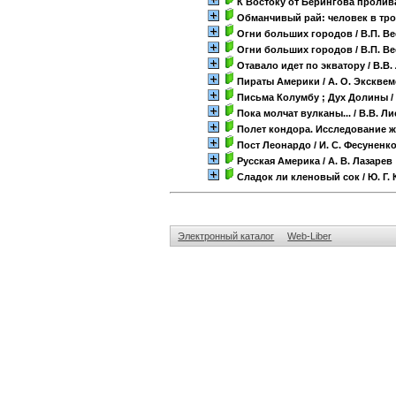
К Востоку от Берингова пролива
Обманчивый рай: человек в тр
Огни больших городов
/ В.П. В
Огни больших городов
/ В.П. В
Отавало идет по экватору
/ В.В.
Пираты Америки
/ А. О. Экскве
Письма Колумбу ; Дух Долины
/
Пока молчат вулканы...
/ В.В. Л
Полет кондора. Исследование 
Пост Леонардо
/ И. С. Фесуненк
Русская Америка
/ А. В. Лазарев
Сладок ли кленовый сок
/ Ю. Г.
Электронный каталог
Web-Liber