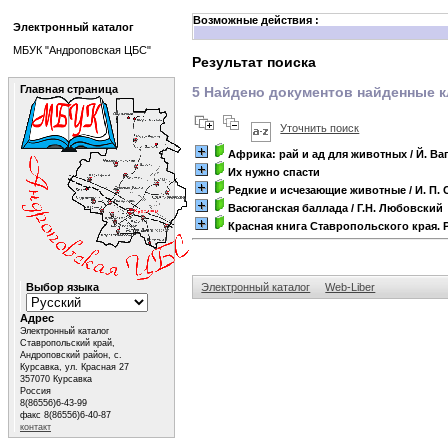
Возможные действия :
Электронный каталог
МБУК "Андроповская ЦБС"
Результат поиска
Главная страница
5 Найдено документов найденные к
Уточнить поиск
Африка: рай и ад для животных
/ Й. Ва
Их нужно спасти
Редкие и исчезающие животные
/ И. П.
Васюганская баллада
/ Г.Н. Любовский
Красная книга Ставропольского края.
Выбор языка
Электронный каталог
Web-Liber
Адрес
Электронный каталог
Ставропольский край,
Андроповский район, с.
Курсавка, ул. Красная 27
357070 Курсавка
Россия
8(86556)6-43-99
факс 8(86556)6-40-87
контакт