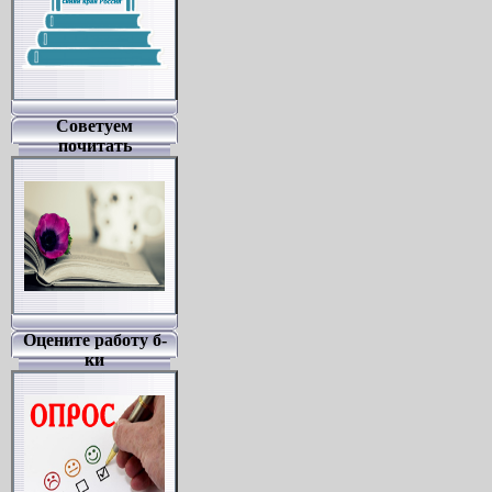
Советуем
почитать
Оцените работу б-
ки