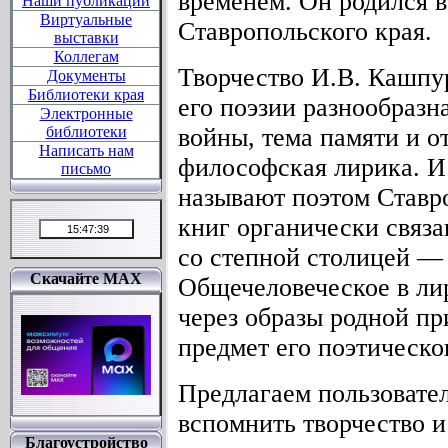
временем. Он родился 
Наши публикации
Виртуальные
Ставропольского края.
выставки
Коллегам
Творчество И.В. Кашпу
Документы
Библиотеки края
его поэзии разнообразн
Электронные
библиотеки
войны, тема памяти и о
Написать нам
философская лирика. И
письмо
называют поэтом Ставро
книг органически связа
со степной столицей —
Скачайте MAX
Общечеловеческое в ли
через образы родной пр
предмет его поэтическо
Предлагаем пользовател
вспомнить творчество и
Благоустройство