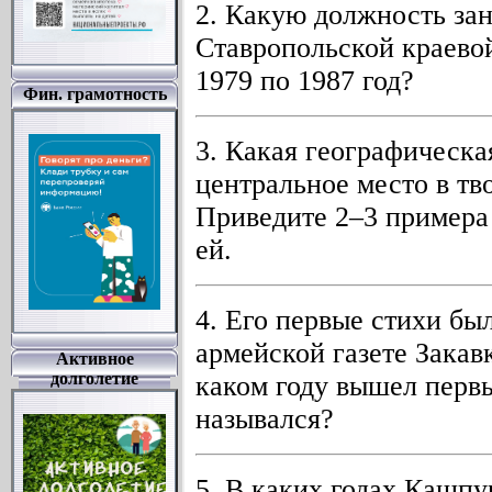
2. Какую должность за
Ставропольской краевой
1979 по 1987 год?
Фин. грамотность
3. Какая географическа
центральное место в т
Приведите 2–3 примера
ей.
4. Его первые стихи бы
армейской газете Закавк
Активное
долголетие
каком году вышел перв
назывался?
5. В каких годах Кашпу