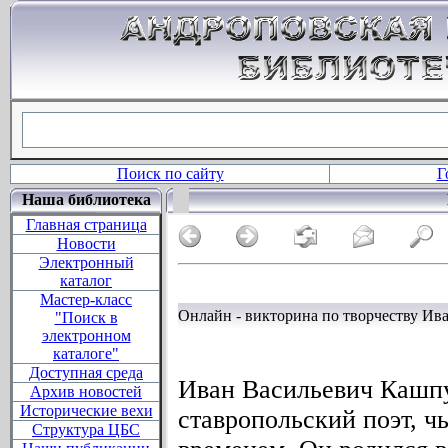
Поиск по сайту
Г
Наша библиотека
Главная страница
Новости
Электронный
каталог
Мастер-класс
Онлайн - викторина по творчеству Ив
"Поиск в
электронном
каталоге"
Доступная среда
Иван Васильевич Кашпу
Архив новостей
Исторические вехи
ставропольский поэт, ч
Структура ЦБС